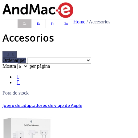
Home
/
Accesorios
Ca
Es
Fr
En
Accesorios
0
Ordenar per
Mostra
per pàgina
Fora de stock
Juego de adaptadores de viaje de Apple