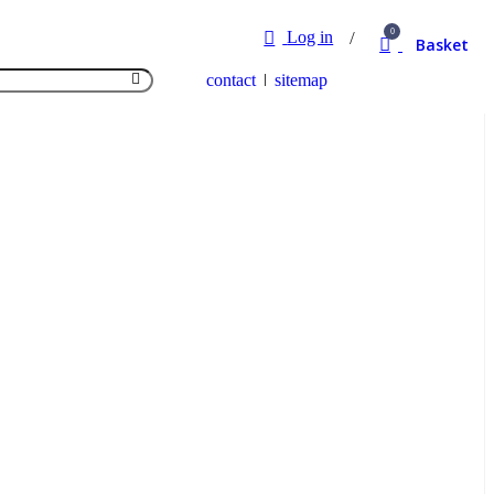
0
Log in
Basket
contact
sitemap