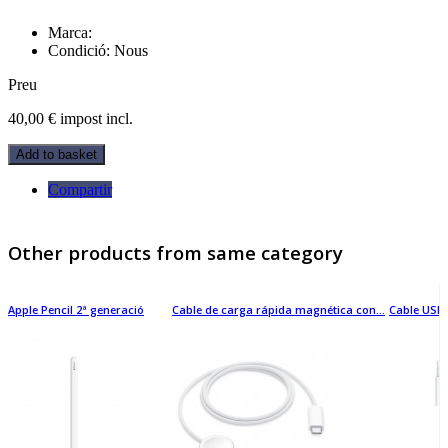
Marca:
Condició:
Nous
Preu
40,00 €
impost incl.
Add to basket
Compartir
Other products from same category
Apple Pencil 2ª generació
Cable de carga rápida magnética con...
Cable USB-