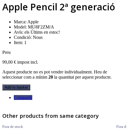
Apple Pencil 2ª generació
Marca:
Apple
Model:
MU8F2ZM/A
Avís: els Últims en estoc!
Condició:
Nous
Item:
1
Preu
99,00 €
impost incl.
Aquest producte no es pot vendre individualment. Heu de
seleccionar com a mínim
20
la quantitat per aquest producte.
Add to basket
Compartir
Other products from same category
Fora de stock
Fora de