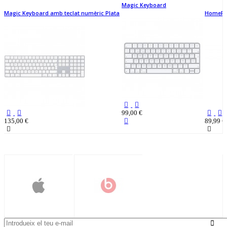
Magic Keyboard
Magic Keyboard amb teclat numèric Plata
HomePod
99,00 €
135,00 €
89,99 €