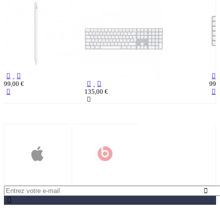
99,00 €
99,
135,00 €